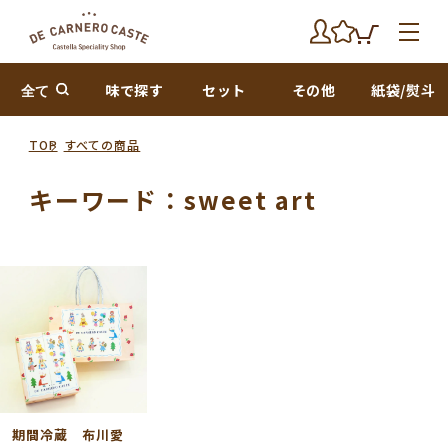
全て
味で探す
セット
その他
紙袋/熨斗
TOP
すべての商品
キーワード：sweet art
期間冷蔵 布川愛