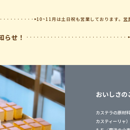
10~11月は土日祝も営業しております。
営
知らせ！
おいしさの
カステラの原材
カスティーリャ
もち／魔法の小