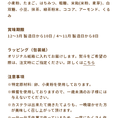
小麦粉、たまご、はちみつ、粗糖、米飴(米粉、麦芽)、白
双糖、小豆、抹茶、緑茶粉末、ココア、アーモンド、くる
み
賞味期限
12〜3月 製造日から10日 / 4〜11月 製造日から8日
ラッピング（包装紙）
オリジナル紙箱に入れてお届けします。熨斗をご希望の
際は、注文時にご指定ください。
詳しくは
こちら
注意事項
※特定原材料: 卵、小麦粉を使用しております。
※蜂蜜を使用しておりますので、一歳未満のお子様には
与えないでください。
※カステラは出来たて焼きたてよりも、一晩寝かせた方
が美味しく召し上がって頂けます。
※一台一台手作業で作っているため、一度にたくさん作