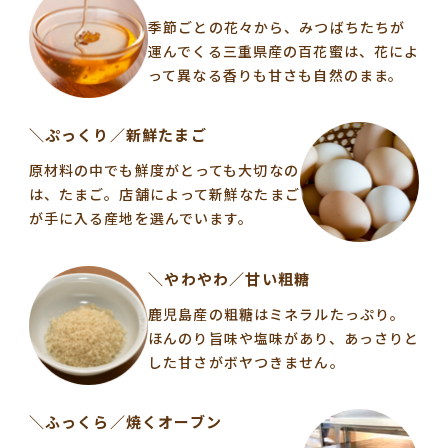
季節ごとの花々から、みつばちたちが
運んでくる三重県産の百花蜜は、花によ
って異なる香りも甘さも自然のまま。
＼ぷっくり／新鮮たまご
原材料の中でも鮮度がとっても大切なの
は、たまご。店舗によって新鮮なたまご
が手に入る産地を選んでいます。
＼やわやわ／甘い粗糖
鹿児島産の粗糖はミネラルたっぷり。
ほんのり旨味や塩味があり、あっさりと
した甘さがボヤつきません。
＼ふっくら／焼くオーブン