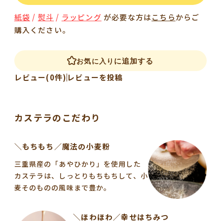
紙袋
/
熨斗
/
ラッピング
が必要な方は
こちら
からご
購入ください。
に追加する
お気に入り
レビュー(0件)
レビューを投稿
カステラのこだわり
＼もちもち／魔法の小麦粉
三重県産の「あやひかり」を使用した
カステラは、しっとりもちもちして、小
麦そのものの風味まで豊か。
＼ほわほわ／幸せはちみつ