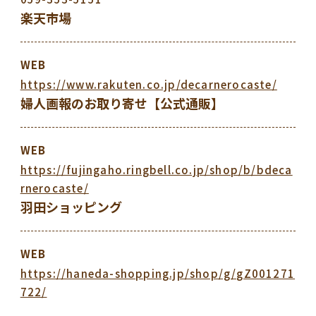
楽天市場
WEB
https://www.rakuten.co.jp/decarnerocaste/
婦人画報のお取り寄せ
【公式通販】
WEB
https://fujingaho.ringbell.co.jp/shop/b/bdeca
rnerocaste/
羽田ショッピング
WEB
https://haneda-shopping.jp/shop/g/gZ001271
722/