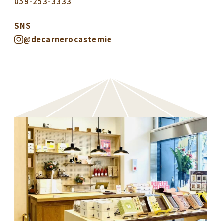
059-253-3333
SNS
@decarnerocastemie