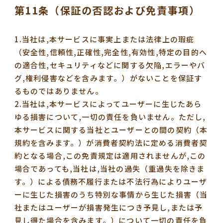
第11条（保証の否認および免責事項）
1.当社は,本サービスに事実上または法律上の瑕疵
（安全性,信頼性,正確性,完全性,有効性,特定の目的へ
の適合性,セキュリティなどに関する欠陥,エラーやバ
グ,権利侵害などを含みます。）がないことを保証す
るものではありません。
2.当社は,本サービスによってユーザーに生じたあら
ゆる損害について,一切の責任を負いません。ただし,
本サービスに関する当社とユーザーとの間の契約（本
規約を含みます。）が消費者契約法に定める消費者契
約となる場合,この免責規定は適用されませんが,この
場合であっても,当社は,当社の過失（重過失を除きま
す。）による債務不履行または不法行為によりユーザ
ーに生じた損害のうち特別な事情から生じた損害（当
社またはユーザーが損害発生につき予見し,または予
見し得た場合を含みます。）について一切の責任を負