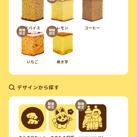
スパイス
レモン
コーヒー
期間
期間
限定
限定
いちご
焼き芋
デザインから探す
期間
期間
限定
限定