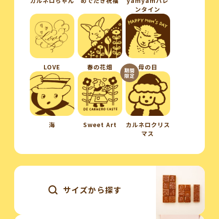
カルネロちゃん
めでたき祝福
yamyamバレ
ンタイン
LOVE
春の花畑
母の日
期間
限定
海
Sweet Art
カルネロクリス
マス
サイズから探す