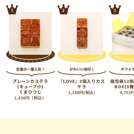
1
2
3
定番の一番人気！
かわいい焼印♪
ギフト
プレーンカステラ
『LOVE』3個入りカス
個包装12
(キューブ小)
テラ
BOX(3
くまひつじ
1,188円(税込)
4,752
1,836円（税込）