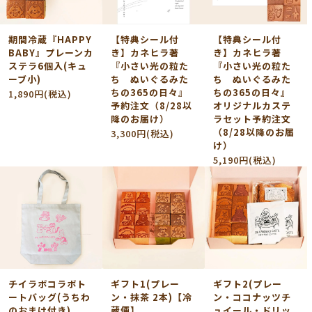
期間冷蔵『HAPPY
【特典シール付
【特典シール付
BABY』プレーンカ
き】カネヒラ著
き】カネヒラ著
ステラ6個入(キュ
『小さい光の粒た
『小さい光の粒た
ーブ小)
ち ぬいぐるみた
ち ぬいぐるみた
ちの365の日々』
ちの365の日々』
1,890円(税込)
予約注文（8/28以
オリジナルカステ
降のお届け）
ラセット予約注文
（8/28以降のお届
3,300円(税込)
け）
5,190円(税込)
チイラボコラボト
ギフト1(プレー
ギフト2(プレー
ートバッグ(うちわ
ン・抹茶 2本)【冷
ン・ココナッツチ
のおまけ付き)
蔵便】
ュイール・ドリッ