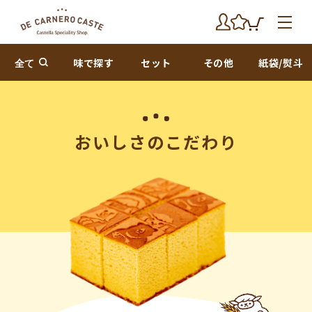
全て
味で探す
セット
その他
紙袋/熨斗
おいしさのこだわり