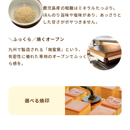
鹿児島産の粗糖はミネラルたっぷり。
ほんのり旨味や塩味があり、あっさりと
した甘さがボヤつきません。
＼ふっくら／焼くオーブン
九州で製造される「南蛮窯」という、
気密性に優れた専用のオーブンでふっく
ら感を。
選べる焼印