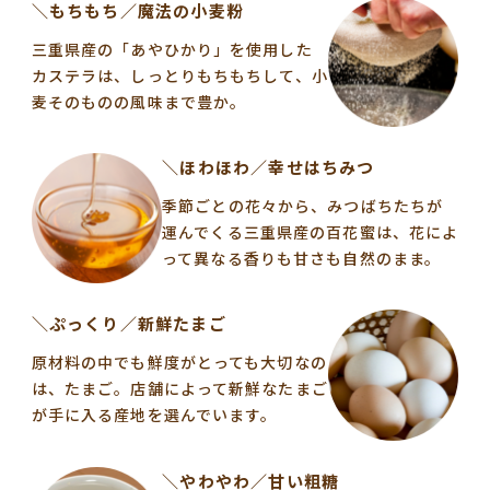
＼もちもち／魔法の小麦粉
三重県産の「あやひかり」を使用した
カステラは、しっとりもちもちして、小
麦そのものの風味まで豊か。
＼ほわほわ／幸せはちみつ
季節ごとの花々から、みつばちたちが
運んでくる三重県産の百花蜜は、花によ
って異なる香りも甘さも自然のまま。
＼ぷっくり／新鮮たまご
原材料の中でも鮮度がとっても大切なの
は、たまご。店舗によって新鮮なたまご
が手に入る産地を選んでいます。
＼やわやわ／甘い粗糖