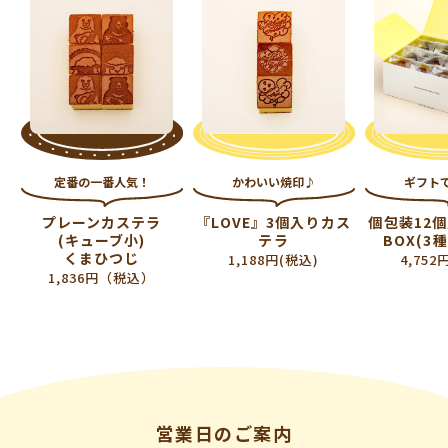
定番の一番人気！
かわいい焼印♪
ギフト
プレーンカステラ
『LOVE』3個入りカス
個包装12
(キューブ小)
テラ
BOX(3
くまひつじ
1,188円(税込)
4,752
1,836円（税込）
営業日のご案内