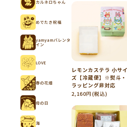
カルネロちゃん
めでたき祝福
yamyamバレンタ
イン
LOVE
レモンカステラ 小サ
ズ【冷蔵便】※熨斗・
春の花畑
ラッピング非対応
2,160円(税込)
母の日
海