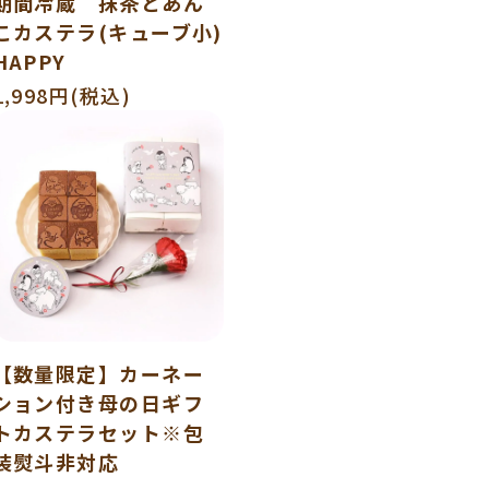
期間冷蔵 抹茶とあん
こカステラ(キューブ小)
HAPPY
1,998円(税込)
【数量限定】カーネー
ション付き母の日ギフ
トカステラセット※包
装熨斗非対応