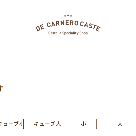
す
キューブ小
キューブ大
小
大