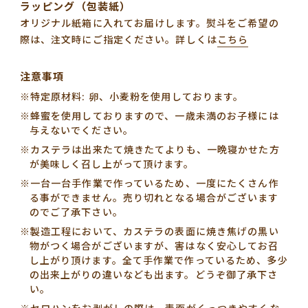
ラッピング（包装紙）
オリジナル紙箱に入れてお届けします。熨斗をご希望の
際は、注文時にご指定ください。
詳しくは
こちら
注意事項
※特定原材料: 卵、小麦粉を使用しております。
※蜂蜜を使用しておりますので、一歳未満のお子様には
与えないでください。
※カステラは出来たて焼きたてよりも、一晩寝かせた方
が美味しく召し上がって頂けます。
※一台一台手作業で作っているため、一度にたくさん作
る事ができません。売り切れとなる場合がございます
のでご了承下さい。
※製造工程において、カステラの表面に焼き焦げの黒い
物がつく場合がございますが、害はなく安心してお召
し上がり頂けます。
全て手作業で作っているため、多少
の出来上がりの違いなども出ます。どうぞ御了承下さ
い。
※セロハンをお剥がしの際は、表面がくっつきやすくな