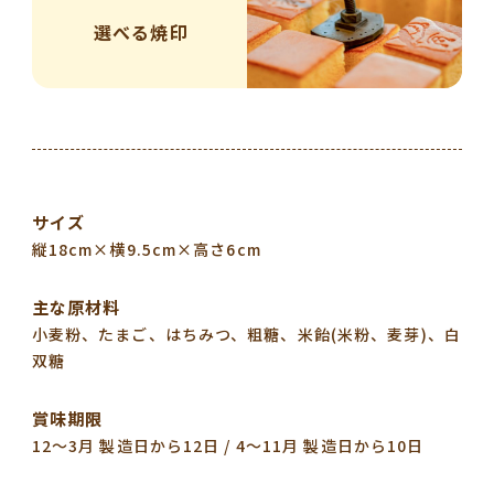
選べる焼印
サイズ
縦18cm×横9.5cm×高さ6cm
主な原材料
小麦粉、たまご、はちみつ、粗糖、米飴(米粉、麦芽)、白
双糖
賞味期限
12〜3月 製造日から12日 / 4〜11月 製造日から10日