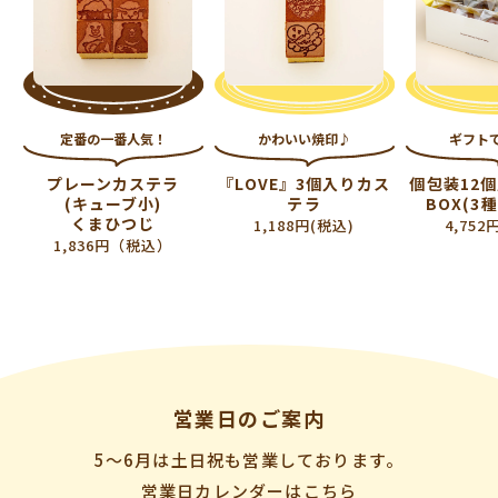
定番の一番人気！
かわいい焼印♪
ギフト
プレーンカステラ
『LOVE』3個入りカス
個包装12
(キューブ小)
テラ
BOX(3
くまひつじ
1,188円(税込)
4,752
1,836円（税込）
営業日のご案内
5〜6月は土日祝も営業しております。
営業日カレンダーはこちら