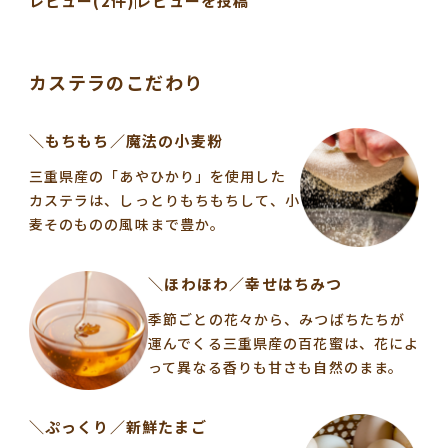
レビュー(2件)
レビューを投稿
カステラのこだわり
＼もちもち／魔法の小麦粉
三重県産の「あやひかり」を使用した
カステラは、しっとりもちもちして、小
麦そのものの風味まで豊か。
＼ほわほわ／幸せはちみつ
季節ごとの花々から、みつばちたちが
運んでくる三重県産の百花蜜は、花によ
って異なる香りも甘さも自然のまま。
＼ぷっくり／新鮮たまご