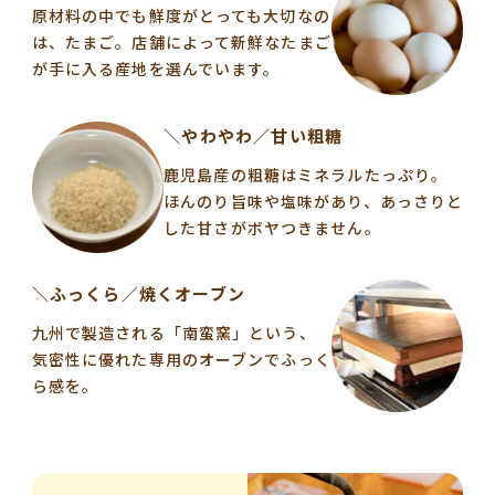
原材料の中でも鮮度がとっても大切なの
は、たまご。店舗によって新鮮なたまご
が手に入る産地を選んでいます。
＼やわやわ／甘い粗糖
鹿児島産の粗糖はミネラルたっぷり。
ほんのり旨味や塩味があり、あっさりと
した甘さがボヤつきません。
＼ふっくら／焼くオーブン
九州で製造される「南蛮窯」という、
気密性に優れた専用のオーブンでふっく
ら感を。