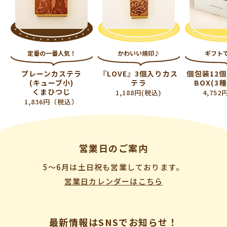
定番の一番人気！
かわいい焼印♪
ギフト
プレーンカステラ
『LOVE』3個入りカス
個包装12
(キューブ小)
テラ
BOX(3
くまひつじ
1,188円(税込)
4,752
1,836円（税込）
営業日のご案内
5〜6月は土日祝も営業しております。
営業日カレンダーはこちら
最新情報はSNSでお知らせ！