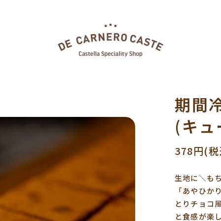
期間
(キュ
378円(税
生地に＼も
「あやひか
とりチョコ
と食感が楽