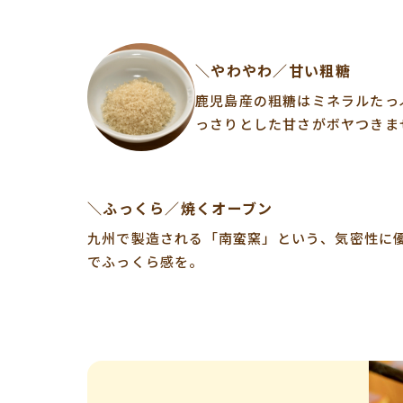
＼やわやわ／甘い粗糖
鹿児島産の粗糖はミネラルたっ
っさりとした甘さがボヤつきま
＼ふっくら／焼くオーブン
九州で製造される「南蛮窯」という、気密性に
でふっくら感を。