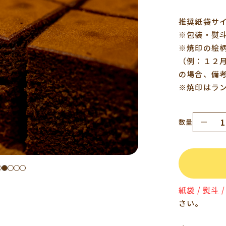
推奨紙袋サイ
※包装・熨
※焼印の絵
（例：１２
の場合、備
※焼印はラ
数量
紙袋
/
熨斗
さい。