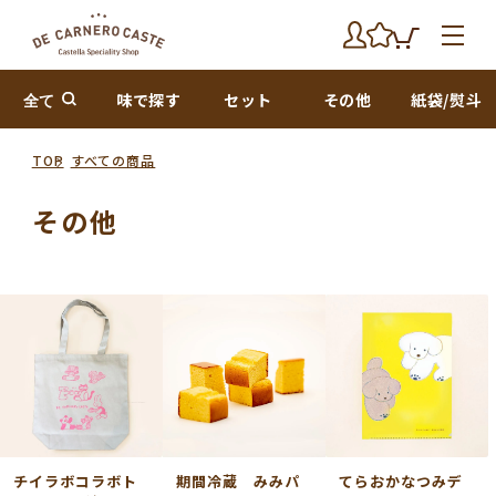
全て
味で探す
セット
その他
紙袋/熨斗
TOP
すべての商品
その他
チイラボコラボト
期間冷蔵 みみパ
てらおかなつみデ