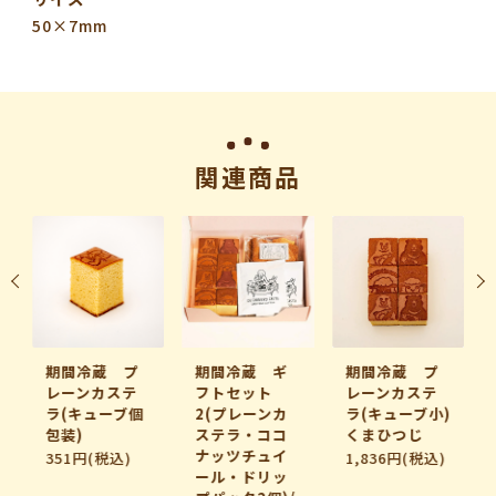
50×7mm
関連商品
期間冷蔵 プ
期間冷蔵 ギ
期間冷蔵 プ
レーンカステ
フトセット
レーンカステ
ラ(キューブ個
2(プレーンカ
ラ(キューブ小)
包装)
ステラ・ココ
くまひつじ
ナッツチュイ
351円(税込)
1,836円(税込)
ール・ドリッ