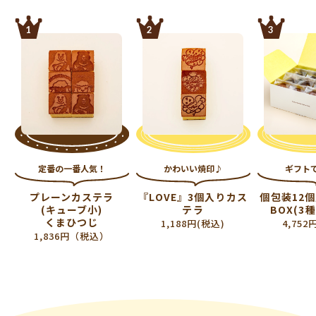
1
2
3
定番の一番人気！
かわいい焼印♪
ギフト
プレーンカステラ
『LOVE』3個入りカス
個包装12
(キューブ小)
テラ
BOX(3
くまひつじ
1,188円(税込)
4,752
1,836円（税込）